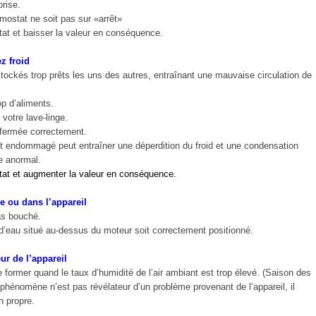
prise.
rmostat ne soit pas sur «arrêt»
stat et baisser la valeur en conséquence.
z froid
stockés trop prêts les uns des autres, entraînant une mauvaise circulation de
op d’aliments.
votre lave-linge.
 fermée correctement.
joint endommagé peut entraîner une déperdition du froid et une condensation
e anormal.
stat et augmenter la valeur en conséquence.
e ou dans l’appareil
pas bouché.
n d’eau situé au-dessus du moteur soit correctement positionné.
ur de l’appareil
 former quand le taux d’humidité de l’air ambiant est trop élevé. (Saison des
phénomène n’est pas révélateur d’un problème provenant de l’appareil, il
n propre.